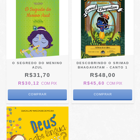
O SEGREDO DO MENINO
DESCOBRINDO O SRIMAD
AZUL
BHAGAVATAM - CANTO 1
R$31,70
R$48,00
R$30,12
R$45,60
COM
PIX
COM
PIX