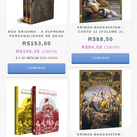
SRIMAD-BHAGAVATAM -
BOX KRISHNA - A SUPREMA
CANTO 11 (VOLUME 2)
PERSONALIDADE DE DEUS
R$88,50
R$153,00
R$84,08
COM
PIX
R$145,35
COM
PIX
2
X DE
R$76,50
SEM JUROS
SRIMAD-BHAGAVATAM -