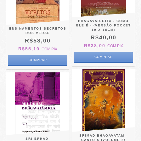
BHAGAVAD-GITA - COMO
ELE É - (VERSÃO POCKET
ENSINAMENTOS SECRETOS
10 X 15CM)
DOS VEDAS
R$40,00
R$58,00
R$38,00
COM
PIX
R$55,10
COM
PIX
SRIMAD-BHAGAVATAM -
SRI BRHAD-
CANTO 5 (VOLUME 2)