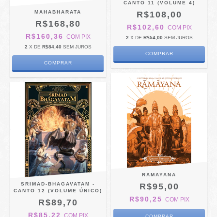
CANTO 11 (VOLUME 4)
MAHABHARATA
R$108,00
R$168,80
R$102,60
COM
PIX
R$160,36
COM
PIX
2
X DE
R$54,00
SEM JUROS
2
X DE
R$84,40
SEM JUROS
RAMAYANA
SRIMAD-BHAGAVATAM -
R$95,00
CANTO 12 (VOLUME ÚNICO)
R$90,25
COM
PIX
R$89,70
R$85,22
COM
PIX