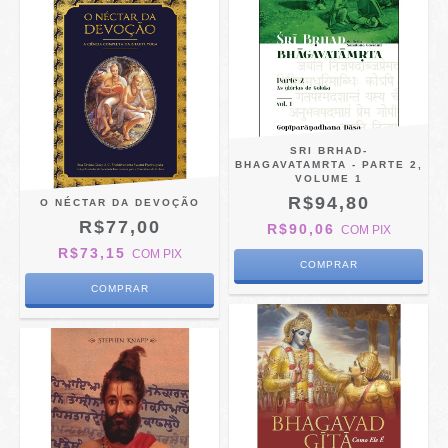
SRI BRHAD-
BHAGAVATAMRTA - PARTE 2,
VOLUME 1
R$94,80
O NÉCTAR DA DEVOÇÃO
R$77,00
R$90,06
COM
PIX
R$73,15
COM
PIX